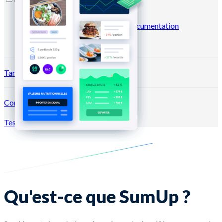
Blog
Centre d'aide
Business
case
Marketplace
Newsletters
Documentation
API
Documentation MCP
Tarifs
Connexion →
Tester gratuitement
Inscription
Qu'est-ce que SumUp ?