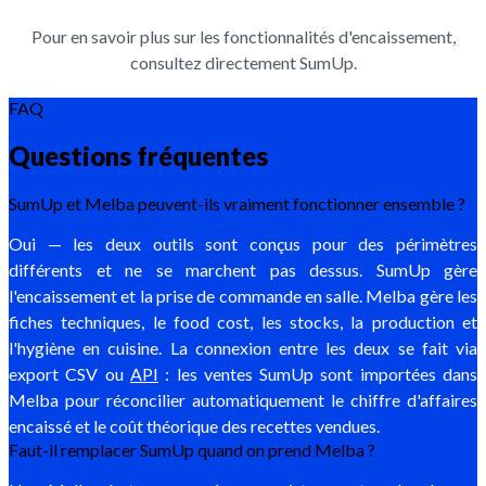
Pour en savoir plus sur les fonctionnalités d'encaissement,
consultez directement SumUp.
FAQ
Questions fréquentes
SumUp et Melba peuvent-ils vraiment fonctionner ensemble ?
Oui — les deux outils sont conçus pour des périmètres
différents et ne se marchent pas dessus. SumUp gère
l'encaissement et la prise de commande en salle. Melba gère les
fiches techniques, le food cost, les stocks, la production et
l'hygiène en cuisine. La connexion entre les deux se fait via
export CSV ou
API
: les ventes SumUp sont importées dans
Melba pour réconcilier automatiquement le chiffre d'affaires
encaissé et le coût théorique des recettes vendues.
Faut-il remplacer SumUp quand on prend Melba ?