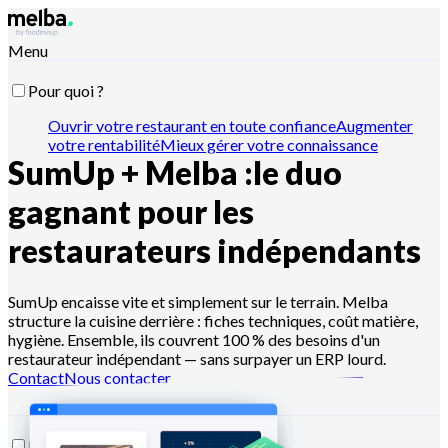
Menu
Pour quoi ?
Ouvrir votre restaurant en toute confiance
Augmenter
votre rentabilité
Mieux gérer votre connaissance
SumUp + Melba :
le duo
recette
Optimiser vos stocks et inventaires
Passer vos
commandes fournisseur
Organiser votre production
Gérer
l'hygiène et la traçabilité
Piloter vos devis et ventes
Piloter
gagnant pour les
avec Claude, ChatGPT ou API
restaurateurs indépendants
Pour qui ?
SumUp encaisse vite et simplement sur le terrain. Melba
structure la cuisine derrière : fiches techniques, coût matière,
Les chaînes de restaurants
Les cuisines centrales
Les dark
hygiène. Ensemble, ils couvrent 100 % des besoins d'un
kitchens
Les traiteurs
Les restaurateurs indépendants
Les
restaurateur indépendant — sans surpayer un ERP lourd.
boulangers et pâtissiers
Les hôtels-restaurants
Contact
Nous contacter
Ressources