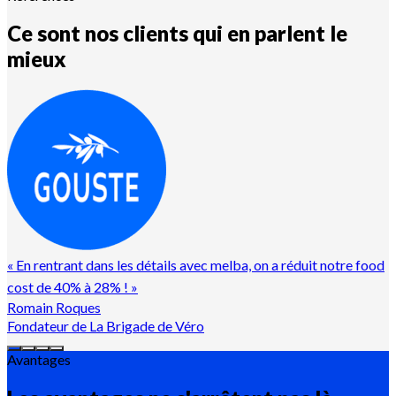
Ce sont nos clients qui en parlent le
mieux
«
En rentrant dans les détails avec melba, on a réduit notre food
cost de 40% à 28% !
»
Romain Roques
Fondateur de La Brigade de Véro
Avantages