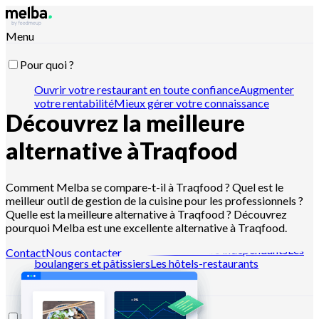
Menu
Pour quoi ?
Ouvrir votre restaurant en toute confiance
Augmenter
votre rentabilité
Mieux gérer votre connaissance
Découvrez la meilleure
recette
Optimiser vos stocks et inventaires
Passer vos
commandes fournisseur
Organiser votre production
Gérer
l'hygiène et la traçabilité
Piloter vos devis et ventes
Piloter
alternative à
Traqfood
avec Claude, ChatGPT ou API
Comment Melba se compare-t-il à Traqfood ? Quel est le
meilleur outil de gestion de la cuisine pour les professionnels ?
Pour qui ?
Quelle est la meilleure alternative à Traqfood ? Découvrez
pourquoi Melba est une excellente alternative à Traqfood.
Les chaînes de restaurants
Les cuisines centrales
Les dark
kitchens
Les traiteurs
Les restaurateurs indépendants
Les
Contact
Nous contacter
boulangers et pâtissiers
Les hôtels-restaurants
Ressources