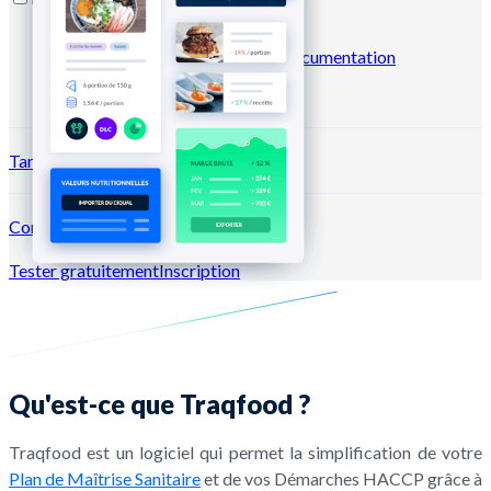
Blog
Centre d'aide
Business
case
Marketplace
Newsletters
Documentation
API
Documentation MCP
Tarifs
Connexion →
Tester gratuitement
Inscription
Qu'est-ce que Traqfood ?
Traqfood est un logiciel qui permet la simplification de votre
Plan de Maîtrise Sanitaire
et de vos Démarches HACCP grâce à