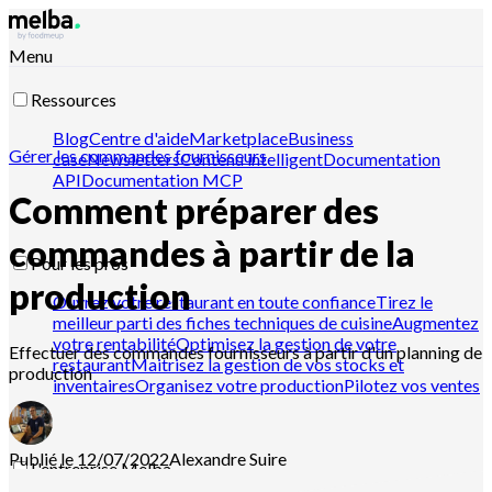
Menu
Ressources
Blog
Centre d'aide
Marketplace
Business
Gérer les commandes fournisseurs
case
Newsletters
Contenu intelligent
Documentation
API
Documentation MCP
Comment préparer des
commandes à partir de la
Pour les pros
production
Ouvrez votre restaurant en toute confiance
Tirez le
meilleur parti des fiches techniques de cuisine
Augmentez
votre rentabilité
Optimisez la gestion de votre
Effectuer des commandes fournisseurs à partir d'un planning de
restaurant
Maitrisez la gestion de vos stocks et
production
inventaires
Organisez votre production
Pilotez vos ventes
Publié le 12/07/2022
Alexandre
Suire
L'entreprise Melba