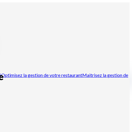
e
é
Optimisez la gestion de votre restaurant
Maitrisez la gestion de