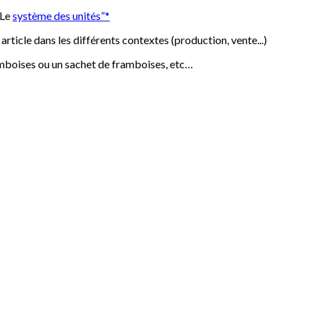
“Le
système des unités”*
article dans les différents contextes (production, vente...)
amboises ou un sachet de framboises, etc…