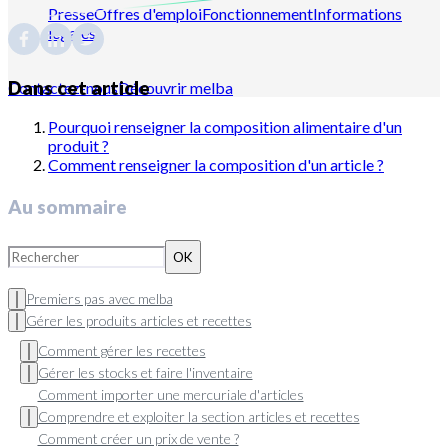
Presse
Offres d'emploi
Fonctionnement
Informations
légales
Dans cet article
Contactez-nous
Découvrir melba
Pourquoi renseigner la composition alimentaire d'un
produit ?
Comment renseigner la composition d'un article ?
Au sommaire
OK
Premiers pas avec melba
Gérer les produits articles et recettes
Comment gérer les recettes
Gérer les stocks et faire l'inventaire
Comment importer une mercuriale d'articles
Comprendre et exploiter la section articles et recettes
Comment créer un prix de vente ?