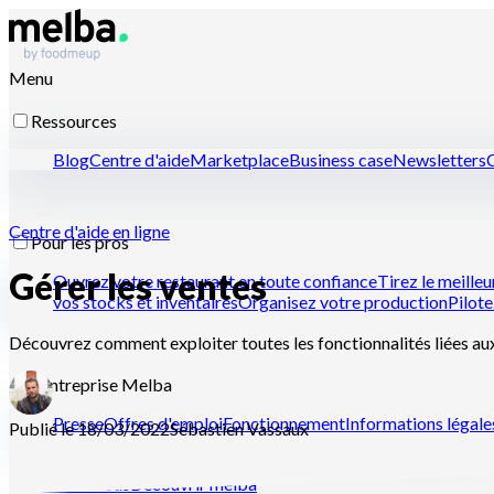
Menu
Ressources
Blog
Centre d'aide
Marketplace
Business case
Newsletters
C
Centre d'aide en ligne
Pour les pros
Gérer les ventes
Ouvrez votre restaurant en toute confiance
Tirez le meilleu
vos stocks et inventaires
Organisez votre production
Pilote
Découvrez comment exploiter toutes les fonctionnalités liées au
L'entreprise Melba
Presse
Offres d'emploi
Fonctionnement
Informations légale
Publié le 18/03/2022
Sébastien
Vassaux
Contactez-nous
Découvrir melba