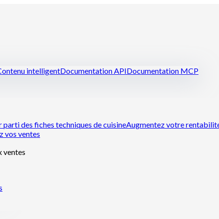
ontenu intelligent
Documentation API
Documentation MCP
r parti des fiches techniques de cuisine
Augmentez votre rentabilit
z vos ventes
x ventes
s