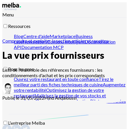
Menu
Ressources
Blog
Centre d'aide
Marketplace
Business
Comprendre et exploiter la section articles et recettes
case
Newsletters
Contenu intelligent
Documentation
API
Documentation MCP
La vue prix fournisseurs
Pour les pros
Liste de l'ensemble des références fournisseurs : les
conditionnements d'achat et les prix correspondants
Ouvrez votre restaurant en toute confiance
Tirez le
meilleur parti des fiches techniques de cuisine
Augmentez
votre rentabilité
Optimisez la gestion de votre
restaurant
Maitrisez la gestion de vos stocks et
Publié le 31/05/2022
Hind
Andaloussi
inventaires
Organisez votre production
Pilotez vos ventes
L'entreprise Melba