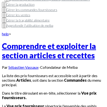
Gérer la production
Gérer les commandes fournisseurs
Gérer les ventes
Gérer la traçabilité alimentaire
Approfondir l'utilisation de melba
help
>
Comprendre et exploiter la
section articles et recettes
Par
Sébastien Vassaux
·
Cofondateur de Melba
La liste des prix fournisseurs est accessible soit à partir des
sections
Articles
, soit dans la section
Commandes
du menu
principal.
Dans le titre déroulant en en-tête, sélectionner la
Vue prix
fournisseurs.
La
Vue prix fournisseur
répertorie l'ensemble des unités