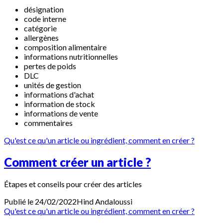
désignation
code interne
catégorie
allergènes
composition alimentaire
informations nutritionnelles
pertes de poids
DLC
unités de gestion
informations d'achat
information de stock
informations de vente
commentaires
Qu'est ce qu'un article ou ingrédient, comment en créer ?
Comment créer un article ?
Étapes et conseils pour créer des articles
Publié le 24/02/2022
Hind
Andaloussi
Qu'est ce qu'un article ou ingrédient, comment en créer ?