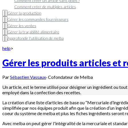
Comment créer un article sans poids ?
Comment créer de multiples articles
Gérer la production
Gérer les commandes fournisseurs
Gérer les ventes
Gérer la traçabilité alimentaire
Approfondir l'utilisation de melba
help
>
Gérer les produits articles et 
Par
Sébastien Vassaux
·
Cofondateur de Melba
Un article, est le terme utilisé pour désigner un ingrédient ou t
employé dans la confection des recettes.
La création d’une liste d’articles de base ou “Mercuriale d’ingrédie
simplifiée par nos équipes produit afin que la création d’un ingréd
coeur du système de melba et plus les fiches ingrédients seront re
Avec melba on peut gérer l'intégralité de la mercuriale et standar