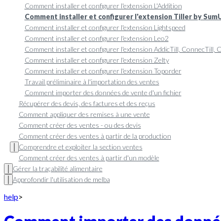
Comment installer et configurer l'extension L'Addition
Comment installer et configurer l'extension Tiller by Sum
Comment installer et configurer l'extension Lightspeed
Comment installer et configurer l'extension Leo2
Comment installer et configurer l'extension AddicTill, ConnecTill,
Comment installer et configurer l'extension Zelty
Comment installer et configurer l'extension Toporder
Travail préliminaire à l'importation des ventes
Comment importer des données de vente d'un fichier
Récupérer des devis, des factures et des reçus
Comment appliquer des remises à une vente
Comment créer des ventes - ou des devis
Comment créer des ventes à partir de la production
Comprendre et exploiter la section ventes
Comment créer des ventes à partir d'un modèle
Gérer la traçabilité alimentaire
Approfondir l'utilisation de melba
help
>