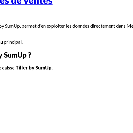
s de ventes
r by SumUp, permet d'en exploiter les données directement dans Melb
 principal.
by SumUp ?
e caisse
Tiller by SumUp
.