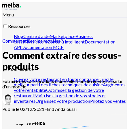
Menu
Ressources
Blog
Centre d'aide
Marketplace
Business
Comment utiliser les modèles ?
case
Newsletters
Contenu intelligent
Documentation
API
Documentation MCP
Comment extraire des sous-
produits
Pour les pros
Ouvrez votre restaurant en toute confiance
Tirez le
Extraire des sous-produits d'une sélection de recettes à partir
meilleur parti des fiches techniques de cuisine
Augmentez
d'un modèle
votre rentabilité
Optimisez la gestion de votre
restaurant
Maitrisez la gestion de vos stocks et
inventaires
Organisez votre production
Pilotez vos ventes
Publié le 02/12/2021
Hind
Andaloussi
L'entreprise Melba