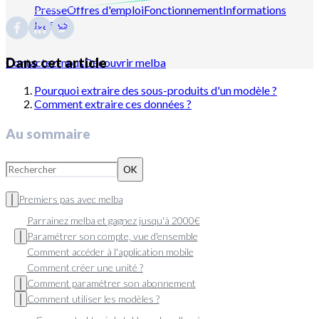
Presse
Offres d'emploi
Fonctionnement
Informations
légales
Dans cet article
Contactez-nous
Découvrir melba
Pourquoi extraire des sous-produits d'un modèle ?
Comment extraire ces données ?
Au sommaire
OK
Premiers pas avec melba
Parrainez melba et gagnez jusqu'à 2000€
Paramétrer son compte, vue d'ensemble
Comment accéder à l'application mobile
Comment créer une unité ?
Comment paramétrer son abonnement
Comment utiliser les modèles ?